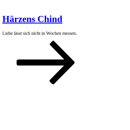
Zum
Inhalt
springen
Härzens Chind
Liebe lässt sich nicht in Wochen messen.
Nach
unten
zum
Inhalt
scrollen