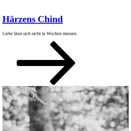
Zum
Inhalt
springen
Härzens Chind
Liebe lässt sich nicht in Wochen messen.
Nach
unten
zum
Inhalt
scrollen