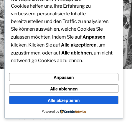
Cookies helfen uns, Ihre Erfahrung zu
verbessern, personalisierte Inhalte
bereitzustellen und den Traffic zu analysieren.
Sie können auswählen, welche Cookies Sie
Anpassen
zulassen möchten, indem Sie auf
Alle akzeptieren
klicken. Klicken Sie auf
, um
Alle ablehnen
zuzustimmen, oder auf
, um nicht
notwendige Cookies abzulehnen.
Anpassen
HIER ENTSTEHT EINE NEUE SEITE
Alle ablehnen
Möchtest du in der Zwischenzeit etwas Spenden,
darfst du das gerne hier machen:
Alle akzeptieren
CH39 0077 9000 2701 0910 0
Powered by
Inhaber: Härzens Chind