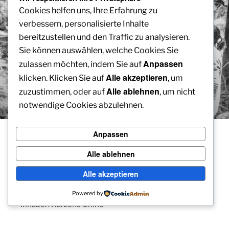
Cookies helfen uns, Ihre Erfahrung zu
verbessern, personalisierte Inhalte
bereitzustellen und den Traffic zu analysieren.
Sie können auswählen, welche Cookies Sie
Anpassen
zulassen möchten, indem Sie auf
Alle akzeptieren
klicken. Klicken Sie auf
, um
Alle ablehnen
zuzustimmen, oder auf
, um nicht
notwendige Cookies abzulehnen.
Anpassen
HIER ENTSTEHT EINE NEUE SEITE
Alle ablehnen
Möchtest du in der Zwischenzeit etwas Spenden,
darfst du das gerne hier machen:
Alle akzeptieren
CH39 0077 9000 2701 0910 0
Powered by
Inhaber: Härzens Chind