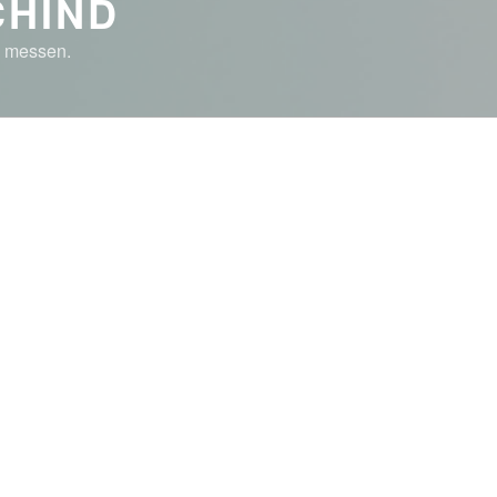
CHIND
n messen.