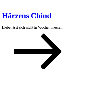
Zum
Inhalt
springen
Härzens Chind
Liebe lässt sich nicht in Wochen messen.
Nach
unten
zum
Inhalt
scrollen