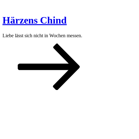
Zum
Inhalt
springen
Härzens Chind
Liebe lässt sich nicht in Wochen messen.
Nach
unten
zum
Inhalt
scrollen