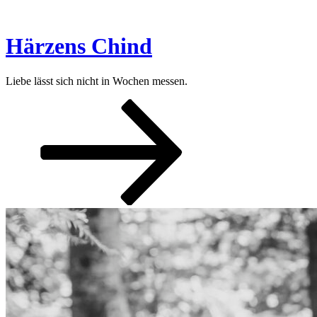
Zum
Inhalt
springen
Härzens Chind
Liebe lässt sich nicht in Wochen messen.
Nach
unten
zum
Inhalt
scrollen