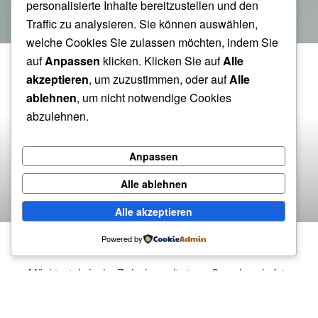
HÄRZENS CHIND
personalisierte Inhalte bereitzustellen und den
Traffic zu analysieren. Sie können auswählen,
Liebe lässt sich nicht in Wochen messen.
welche Cookies Sie zulassen möchten, indem Sie
auf
Anpassen
klicken. Klicken Sie auf
Alle
akzeptieren
, um zuzustimmen, oder auf
Alle
ablehnen
, um nicht notwendige Cookies
abzulehnen.
Anpassen
Alle ablehnen
Alle akzeptieren
Powered by
HIER ENTSTEHT EINE NEUE SEITE
Möchtest du in der Zwischenzeit etwas Spenden, darfst
du das gerne hier machen: