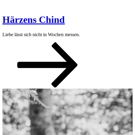
Zum
Inhalt
springen
Härzens Chind
Liebe lässt sich nicht in Wochen messen.
Nach
unten
zum
Inhalt
scrollen