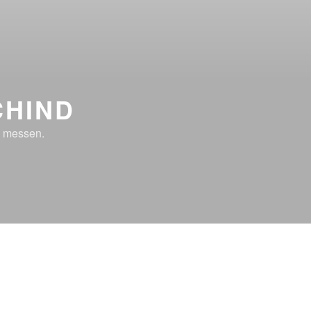
CHIND
n messen.