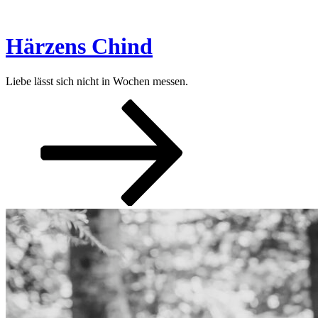
Zum
Inhalt
springen
Härzens Chind
Liebe lässt sich nicht in Wochen messen.
Nach
unten
zum
Inhalt
scrollen