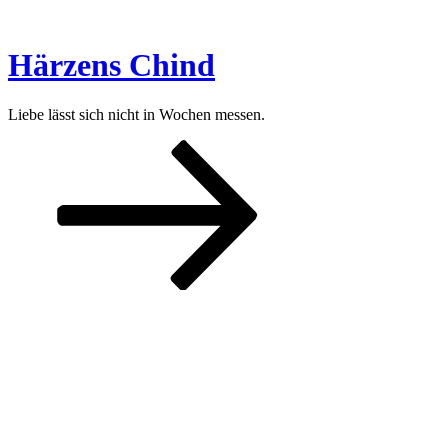
Zum
Inhalt
springen
Härzens Chind
Liebe lässt sich nicht in Wochen messen.
Nach
unten
zum
Inhalt
scrollen