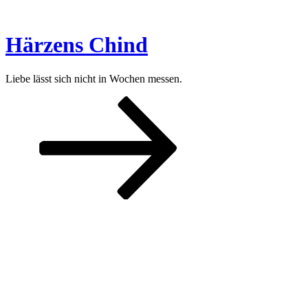
Zum
Inhalt
springen
Härzens Chind
Liebe lässt sich nicht in Wochen messen.
Nach
unten
zum
Inhalt
scrollen