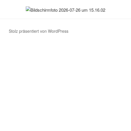
Stolz präsentiert von WordPress
Customize
Reject All
Accept All
Powered by
✖
►
Notwendige Cookies
Immer aktiv
Notwendige Cookies aktivieren wesentliche Website-Funktionen wie
sichere Logins und Anpassungen der Zustimmungspräferenzen. Sie
speichern keine persönlichen Daten.