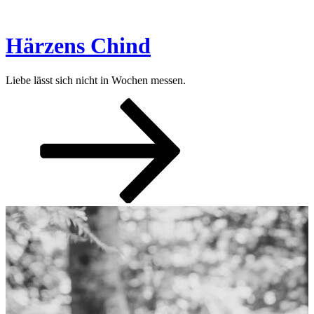
Zum
Inhalt
springen
Härzens Chind
Liebe lässt sich nicht in Wochen messen.
Nach
unten
zum
Inhalt
scrollen