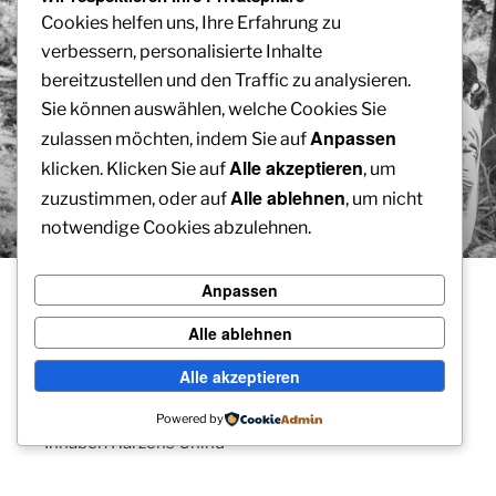
Cookies helfen uns, Ihre Erfahrung zu
verbessern, personalisierte Inhalte
bereitzustellen und den Traffic zu analysieren.
Sie können auswählen, welche Cookies Sie
Anpassen
zulassen möchten, indem Sie auf
Alle akzeptieren
klicken. Klicken Sie auf
, um
Alle ablehnen
zuzustimmen, oder auf
, um nicht
notwendige Cookies abzulehnen.
Anpassen
HIER ENTSTEHT EINE NEUE SEITE
Alle ablehnen
Möchtest du in der Zwischenzeit etwas Spenden,
darfst du das gerne hier machen:
Alle akzeptieren
CH39 0077 9000 2701 0910 0
Powered by
Inhaber: Härzens Chind