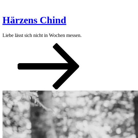
Zum
Inhalt
springen
Härzens Chind
Liebe lässt sich nicht in Wochen messen.
Nach
unten
zum
Inhalt
scrollen