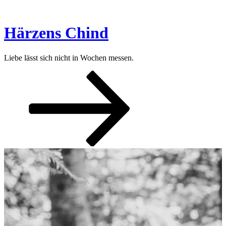
Zum
Inhalt
springen
Härzens Chind
Liebe lässt sich nicht in Wochen messen.
Nach
unten
zum
Inhalt
scrollen