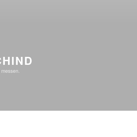
CHIND
n messen.