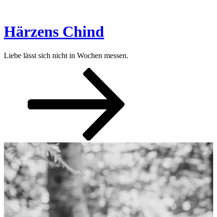
Zum
Inhalt
springen
Härzens Chind
Liebe lässt sich nicht in Wochen messen.
Nach
unten
zum
Inhalt
scrollen