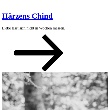
Zum
Inhalt
springen
Härzens Chind
Liebe lässt sich nicht in Wochen messen.
Nach
unten
zum
Inhalt
scrollen