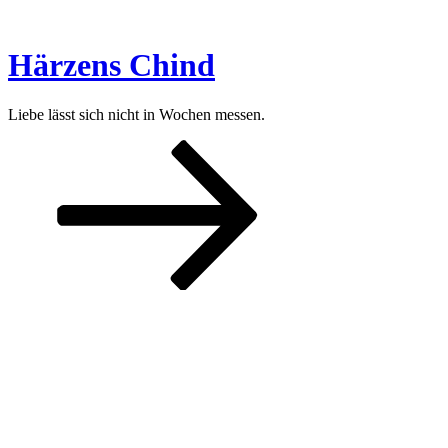
Zum
Inhalt
springen
Härzens Chind
Liebe lässt sich nicht in Wochen messen.
Nach
unten
zum
Inhalt
scrollen