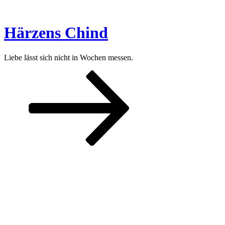
Zum
Inhalt
springen
Härzens Chind
Liebe lässt sich nicht in Wochen messen.
Nach
unten
zum
Inhalt
scrollen