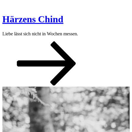
Zum
Inhalt
springen
Härzens Chind
Liebe lässt sich nicht in Wochen messen.
Nach
unten
zum
Inhalt
scrollen