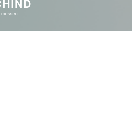
CHIND
n messen.