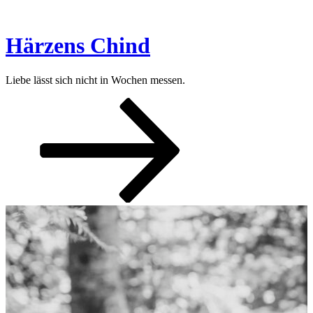
Zum
Inhalt
springen
Härzens Chind
Liebe lässt sich nicht in Wochen messen.
Nach
unten
zum
Inhalt
scrollen