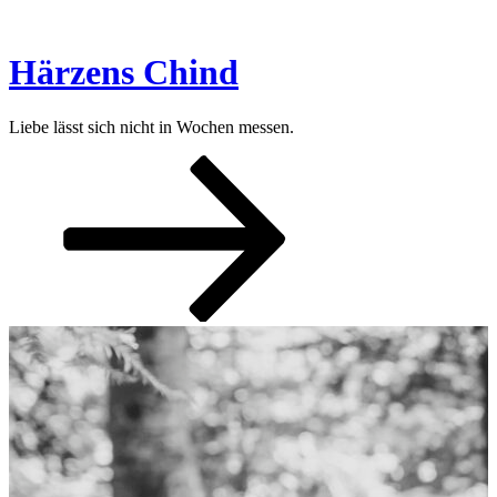
Zum
Inhalt
springen
Härzens Chind
Liebe lässt sich nicht in Wochen messen.
Nach
unten
zum
Inhalt
scrollen