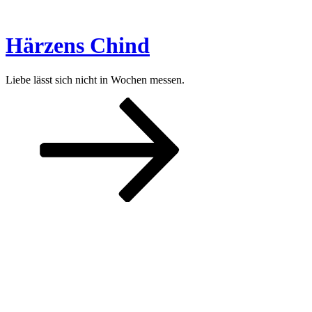
Zum
Inhalt
springen
Härzens Chind
Liebe lässt sich nicht in Wochen messen.
Nach
unten
zum
Inhalt
scrollen