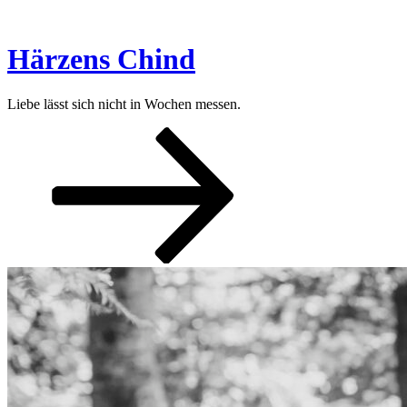
Zum
Inhalt
springen
Härzens Chind
Liebe lässt sich nicht in Wochen messen.
Nach
unten
zum
Inhalt
scrollen