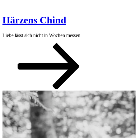
Zum
Inhalt
springen
Härzens Chind
Liebe lässt sich nicht in Wochen messen.
Nach
unten
zum
Inhalt
scrollen