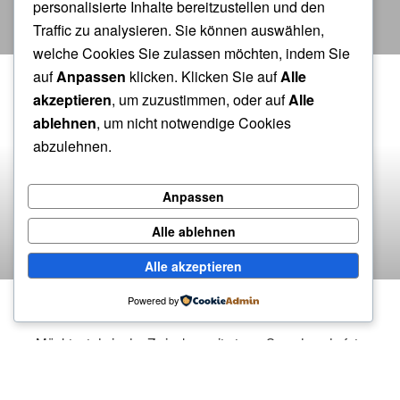
HÄRZENS CHIND
personalisierte Inhalte bereitzustellen und den
Traffic zu analysieren. Sie können auswählen,
Liebe lässt sich nicht in Wochen messen.
welche Cookies Sie zulassen möchten, indem Sie
auf
Anpassen
klicken. Klicken Sie auf
Alle
akzeptieren
, um zuzustimmen, oder auf
Alle
ablehnen
, um nicht notwendige Cookies
abzulehnen.
Anpassen
Alle ablehnen
Alle akzeptieren
Powered by
HIER ENTSTEHT EINE NEUE SEITE
Möchtest du in der Zwischenzeit etwas Spenden, darfst
du das gerne hier machen: