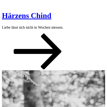
Zum
Inhalt
springen
Härzens Chind
Liebe lässt sich nicht in Wochen messen.
Nach
unten
zum
Inhalt
scrollen