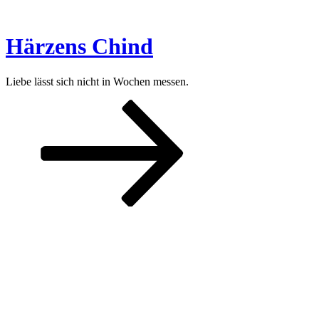
Zum
Inhalt
springen
Härzens Chind
Liebe lässt sich nicht in Wochen messen.
Nach
unten
zum
Inhalt
scrollen