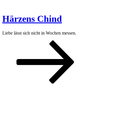
Zum
Inhalt
springen
Härzens Chind
Liebe lässt sich nicht in Wochen messen.
Nach
unten
zum
Inhalt
scrollen