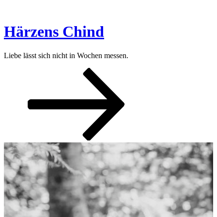
Zum
Inhalt
springen
Härzens Chind
Liebe lässt sich nicht in Wochen messen.
Nach
unten
zum
Inhalt
scrollen